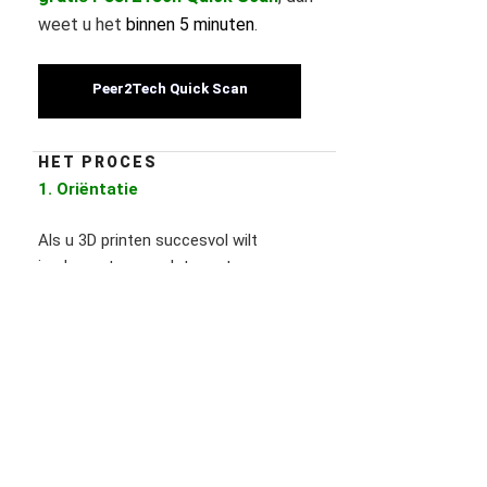
weet u het
binnen 5 minuten
.
Peer2Tech Quick Scan
HET PROCES
1. Oriëntatie
Als u 3D printen succesvol wilt
implementeren, volgt eerst een
oriënterend gesprek.
Ik wil een oriënterend gesprek